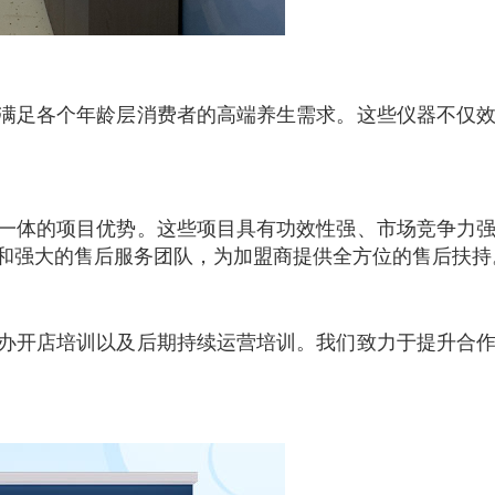
满足各个年龄层消费者的高端养生需求。这些仪器不仅
一体的项目优势。这些项目具有功效性强、市场竞争力
和强大的售后服务团队，为加盟商提供全方位的售后扶持
办开店培训以及后期持续运营培训。我们致力于提升合