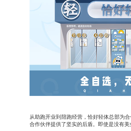
从助跑开业到陪跑经营，恰好轻体总部为合
合作伙伴提供了坚实的后盾。即使是没有美