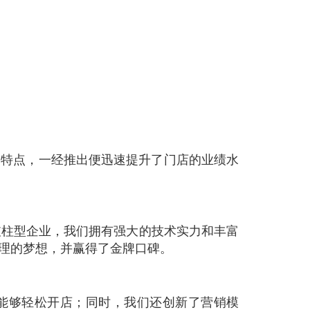
务特点，一经推出便迅速提升了门店的业绩水
支柱型企业，我们拥有强大的技术实力和丰富
理的梦想，并赢得了金牌口碑。
伴能够轻松开店；同时，我们还创新了营销模