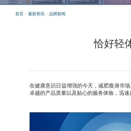
首页
>
最新资讯
>
品牌新闻
恰好轻
在健康意识日益增强的今天，减肥瘦身市场
卓越的产品质量以及贴心的服务体验，迅速