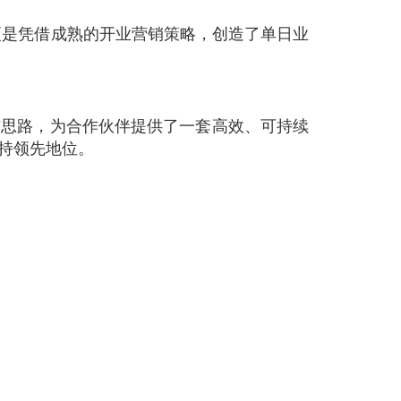
更是凭借成熟的开业营销策略，创造了单日业
与思路，为合作伙伴提供了一套高效、可持续
持领先地位。