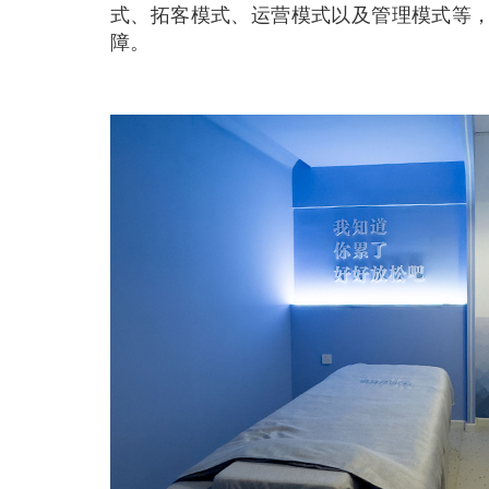
式、拓客模式、运营模式以及管理模式等
障。