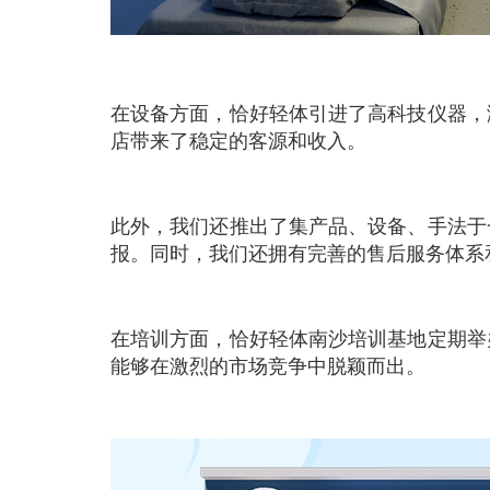
在设备方面，恰好轻体引进了高科技仪器，
店带来了稳定的客源和收入。
此外，我们还推出了集产品、设备、手法于
报。同时，我们还拥有完善的售后服务体系
在培训方面，恰好轻体南沙培训基地定期举
能够在激烈的市场竞争中脱颖而出。