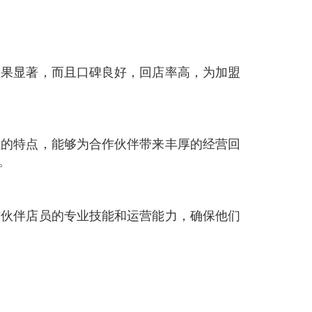
效果显著，而且口碑良好，回店率高，为加盟
强的特点，能够为合作伙伴带来丰厚的经营回
。
作伙伴店员的专业技能和运营能力，确保他们