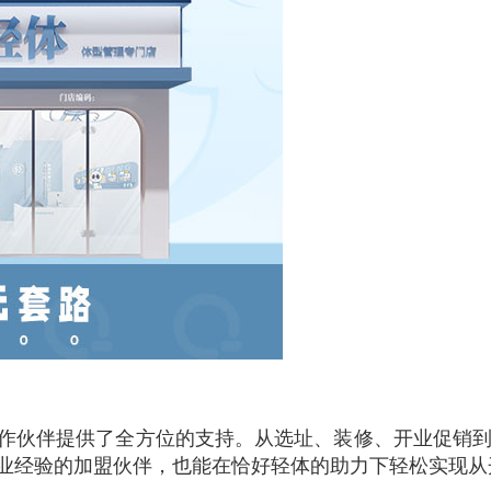
作伙伴提供了全方位的支持。从选址、装修、开业促销
业经验的加盟伙伴，也能在恰好轻体的助力下轻松实现从